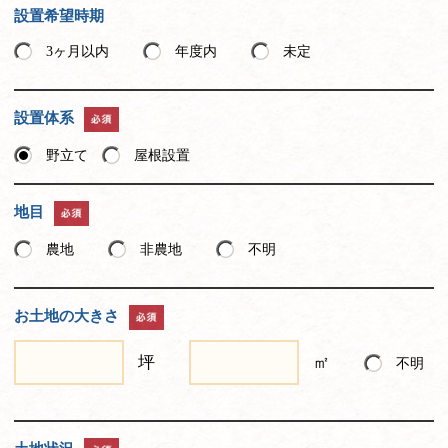
設置希望時期
3ヶ月以内
年度内
未定
設置体系
野立て
屋根設置
地目
農地
非農地
不明
お土地の大きさ
坪
㎡
不明