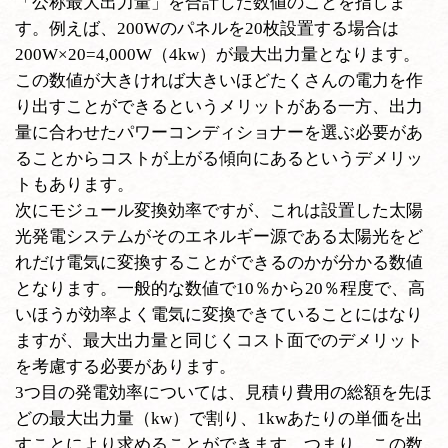
「公称最大出力量」を合計した数値のことを指しま
す。例えば、200Wのパネルを20枚設置する場合は
200W×20=4,000W（4kw）が最大出力量となります。
この数値が大きければ大きいほどたくさんの電力を作
り出すことができるというメリットがある一方、出力
量に合わせたパワーコンディショナーを選ぶ必要があ
ることからコストが上がる傾向にあるというデメリッ
トもあります。
次にモジュール変換効率ですが、これは設置した太陽
光発電システムがそのエネルギー源である太陽光をど
れだけ電気に変換することができるのかが分かる数値
となります。一般的な数値で10％から20％程度で、高
いほうが効率よく電気に変換できていることにはなり
ますが、最大出力量と同じくコスト面でのデメリット
を考慮する必要があります。
3つ目の発電効率については、見積り費用の総額を先ほ
どの最大出力量（kw）で割り、1kwあたりの単価を出
すことにより求めることができます。つまり、この数