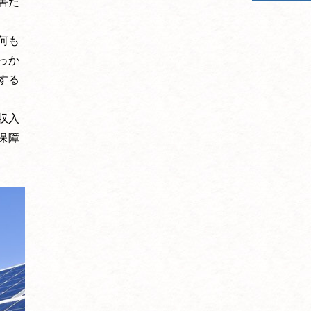
害だ
何も
っか
する
収入
保障