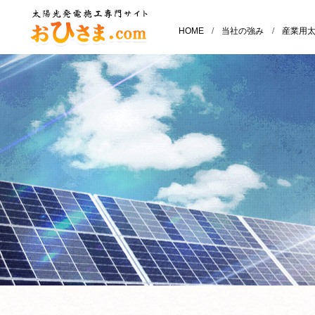
HOME
/
当社の強み
/
産業用