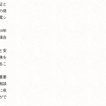
証と
の発
電シ
0年
場合
と安
険を
るこ
重要
相談
に依
がで