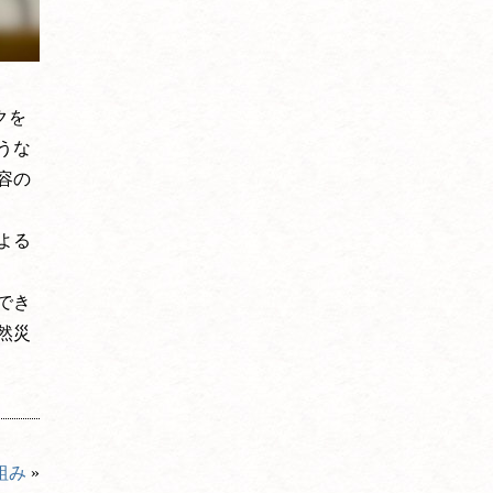
クを
うな
容の
よる
でき
然災
組み
»