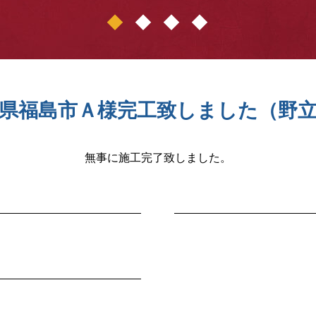
1
2
3
4
県福島市Ａ様完工致しました（野
無事に施工完了致しました。