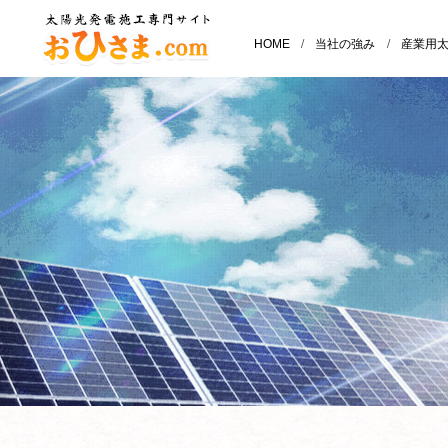
HOME
/
当社の強み
/
産業用