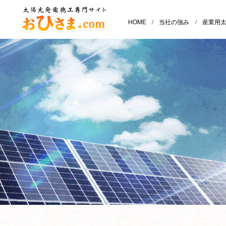
HOME
/
当社の強み
/
産業用