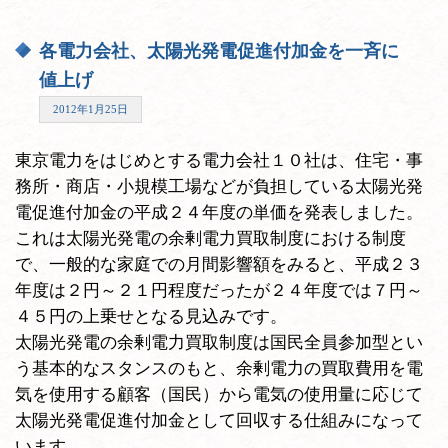
各電力会社、太陽光発電促進付加金を一斉に
値上げ
2012年1月25日
東京電力をはじめとする電力会社１０社は、住宅・事
務所・商店・小規模工場などが負担している太陽光発
電促進付加金の平成２４年度の単価を発表しました。
これは太陽光発電の余剰電力買取制度における制度
で、一般的な家庭での月間影響額をみると、平成２３
年度は２円～２１円程度だったが２４年度では７円～
４５円の上乗せとなる見込みです。
太陽光発電の余剰電力買取制度は国民全員参加型とい
う基本的なスタンスのもと、余剰電力の買取費用を電
気を使用する顧客（国民）から電気の使用量に応じて
太陽光発電促進付加金として回収する仕組みになって
います。