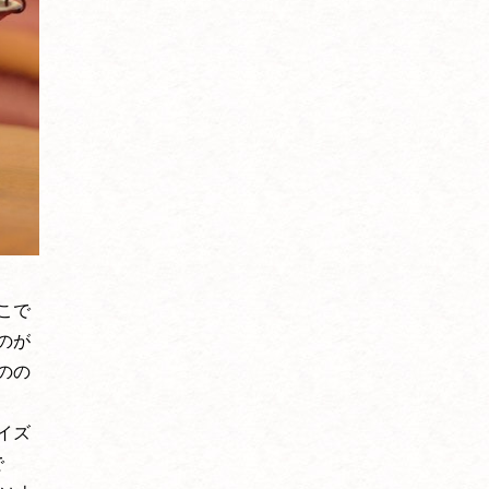
こで
のが
のの
イズ
で