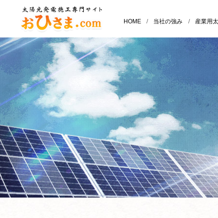
HOME
/
当社の強み
/
産業用