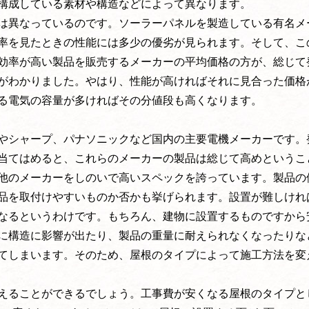
構成している素材や構造などによって異なります。
は異なっているのです。ソーラーパネルを製造している有名メ
率を見たときの性能には多少の優劣が見られます。そして、こ
効率が高い製品を販売するメーカーの平均価格の方が、総じて
がわかりました。やはり、性能が高ければそれに見合った価格
る電気の容量が多ければその分値段も高くなります。
やシャープ、パナソニックなど国内の主要電機メーカーです。
当てはめると、これらのメーカーの製品は総じて高めというこ
他のメーカーをしのいで高いスペックを誇っています。製品の
品を取付けやすいものか否かも挙げられます。設置が難しけれ
なるというわけです。もちろん、建物に設置するものですから
に構造に影響が出たり、製品の重量に耐えられなくなったりな
てしまいます。そのため、屋根のタイプによって施工方法を変
えることができるでしょう。工事費が安くなる屋根のタイプと