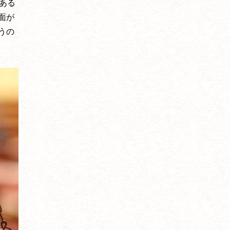
である
面が
うの