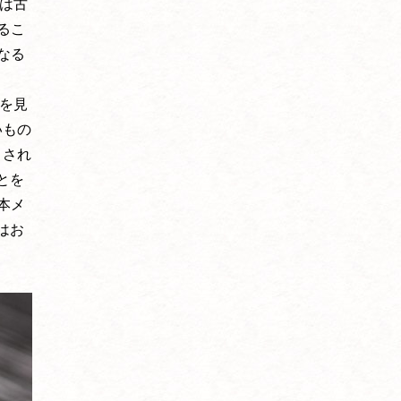
には古
るこ
なる
びを見
いもの
目され
とを
本メ
はお