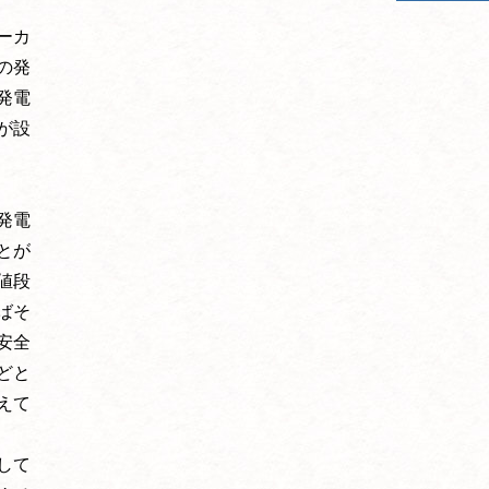
ーカ
の発
発電
が設
発電
とが
値段
ばそ
安全
どと
えて
して