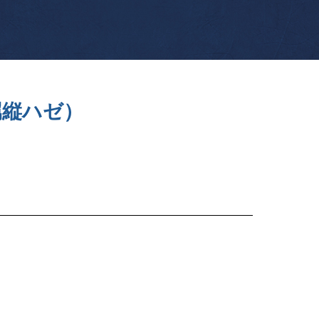
属縦ハゼ）