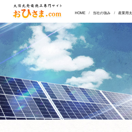
HOME
/
当社の強み
/
産業用