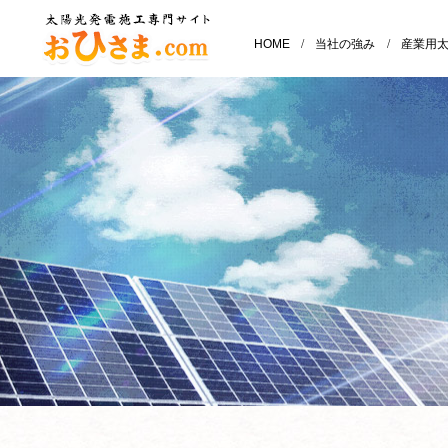
HOME
/
当社の強み
/
産業用