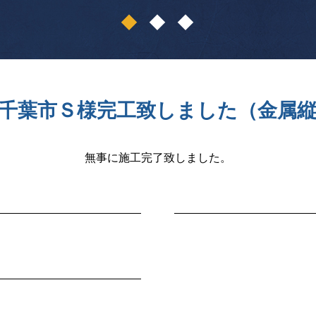
1
2
3
千葉市Ｓ様完工致しました（金属
無事に施工完了致しました。